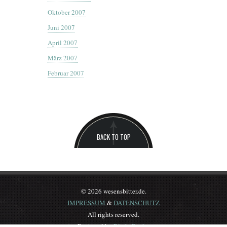
Oktober 2007
Juni 2007
April 2007
März 2007
Februar 2007
BACK TO TOP
© 2026 wesensbitter.de.
IMPRESSUM
&
DATENSCHUTZ
All rights reserved.
Designed by
BlickeDeeler