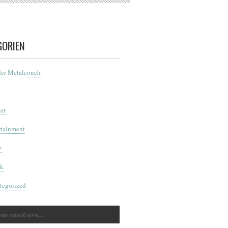
GORIEN
der Metalcouch
er
rtainment
e
k
tegorized