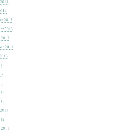
 2014
2014
er 2013
er 2013
 2013
er 2013
 2013
13
13
13
013
013
 2013
012
 2011