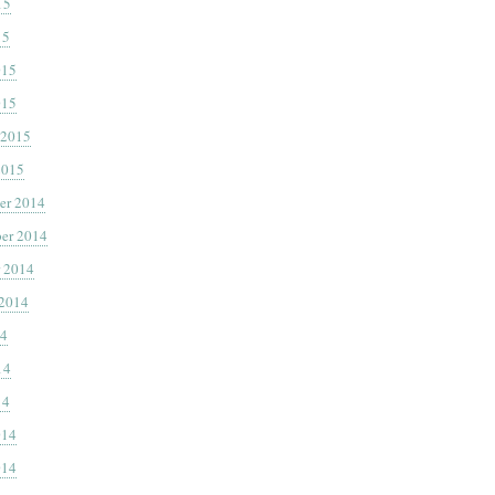
15
15
015
015
 2015
2015
er 2014
er 2014
 2014
 2014
14
14
14
014
014