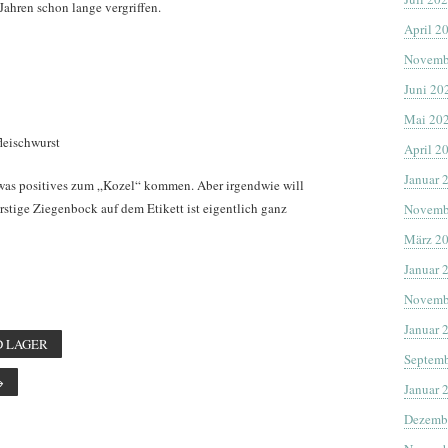
ahren schon lange vergriffen.
April 2
Novemb
Juni 20
Mai 20
leischwurst
April 2
Januar 
h etwas positives zum „Kozel“ kommen. Aber irgendwie will
urstige Ziegenbock auf dem Etikett ist eigentlich ganz
Novemb
März 2
Januar 
Novemb
Januar 
D LAGER
Septemb
→
Januar 
Dezemb