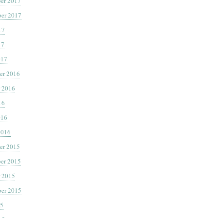
er 2017
er 2017
17
17
017
er 2016
 2016
16
016
2016
er 2015
er 2015
 2015
er 2015
15