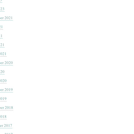
023
er 2021
21
21
021
2021
er 2020
020
2020
er 2019
2019
er 2018
2018
er 2017