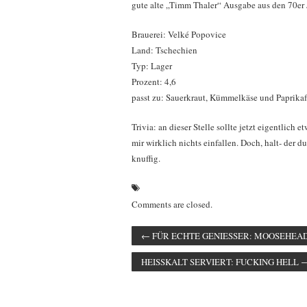
gute alte „Timm Thaler“ Ausgabe aus den 70er J
Brauerei: Velké Popovice
Land: Tschechien
Typ: Lager
Prozent: 4,6
passt zu: Sauerkraut, Kümmelkäse und Paprikaf
Trivia: an dieser Stelle sollte jetzt eigentlic
mir wirklich nichts einfallen. Doch, halt- der d
knuffig.
Comments are closed.
←
FÜR ECHTE GENIESSER: MOOSEHEA
HEISSKALT SERVIERT: FUCKING HELL