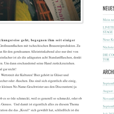
NEUE
Mein ne
LIVET
STAGE
Neue Ko
ckungsreise geht, begegnen ihm seit einiger
 Großraumflachen mit tschechischen Brauereiprodukten. Zu
Nächste
an für den geruhsamen Alleintrinkabend also nur drei von
DIE C
infacher ist als die adäquaten acht Standardflaschen, denkt
TOR
ifen. Um dann erschaudernd seine Hand zurückzuziehen.
l gar nicht!
ARCH
Wettstreit der Kulturen! Bier gehört in Gläser und
cher oder -flaschen. Das sind sich eigentlich alle einig,
Septemb
e kleinen No-Name-Geschwister aus den Discountern) ja
August
 ob es so öde schmeckt, weil es generell so schmeckt, oder ob
Novemb
kein Genuss. Und damit ist eigentlich alles zu diesem Thema
Septemb
ration die das „Kozel“ sich gewählt hat, schließlich ist die
Juli 20