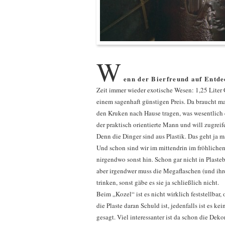
W
enn der Bierfreund auf Entde
Zeit immer wieder exotische Wesen: 1,25 Liter
einem sagenhaft günstigen Preis. Da braucht m
den Kruken nach Hause tragen, was wesentlich e
der praktisch orientierte Mann und will zugre
Denn die Dinger sind aus Plastik. Das geht ja ma
Und schon sind wir im mittendrin im fröhlichen 
nirgendwo sonst hin. Schon gar nicht in Plastebe
aber irgendwer muss die Megaflaschen (und ihr
trinken, sonst gäbe es sie ja schließlich nicht.
Beim „Kozel“ ist es nicht wirklich feststellbar,
die Plaste daran Schuld ist, jedenfalls ist es 
gesagt. Viel interessanter ist da schon die Deko