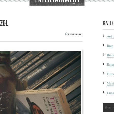
ZEL
KATE
0
Comments
Auf 
Bier
Büch
Ente
Film
Musi
Unca