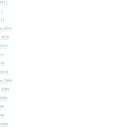
 2011
11
011
er 2010
 2010
 2010
10
010
 2010
er 2009
 2009
 2009
009
009
 2009