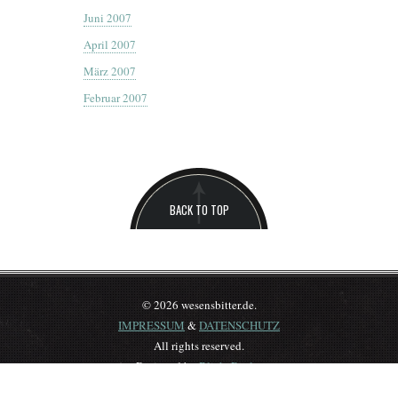
Juni 2007
April 2007
März 2007
Februar 2007
BACK TO TOP
© 2026 wesensbitter.de.
IMPRESSUM
&
DATENSCHUTZ
All rights reserved.
Designed by
BlickeDeeler