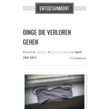
ENTERTAINMENT
DINGE DIE VERLOREN
GEHEN
Posted in -
Bücher
&
Entertainment
on
April
0
20th 2023
Comments