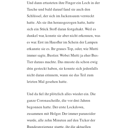
Und dann ertasteten ihre Finger ein Loch in der
Tasche und bald darauf fand sie auch den
Schlüssel, der sich im Jackensaum versteckt
hatte. Als sie ihn herausgezogen hatte, hatte
sich ein Stück Stoff daran festgehakt. Weil es
dunkel war, konnte sie aber nicht erkennen, was
es war. Erst im Hausflur im Schein der Lampen
erkannte sie es. Ihr graues Top, oder, wie Mutti
immer sagte, Bustier. Wobei Mutti ja eher Bus-
Tier daraus machte. Das musste da schon ewig
drin gesteckt haben, sie konnte sich jedenfalls
nicht daran erinnern, wann sie das Teil zum
letzten Mal gesehen hatte.
Und da fiel ihr plötzlich alles wieder ein. Die
ganze Coronascheiße, die vor drei Jahren
begonnen hatte. Der erste Lockdown,
zusammen mit Holger. Der immer paranoider
wurde, alle zehn Minuten auf den Ticker der
Bundesregierung starrte, ihr die aktuellen