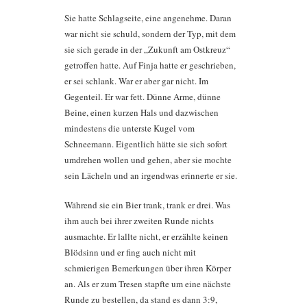
Sie hatte Schlagseite, eine angenehme. Daran
war nicht sie schuld, sondern der Typ, mit dem
sie sich gerade in der „Zukunft am Ostkreuz“
getroffen hatte. Auf Finja hatte er geschrieben,
er sei schlank. War er aber gar nicht. Im
Gegenteil. Er war fett. Dünne Arme, dünne
Beine, einen kurzen Hals und dazwischen
mindestens die unterste Kugel vom
Schneemann. Eigentlich hätte sie sich sofort
umdrehen wollen und gehen, aber sie mochte
sein Lächeln und an irgendwas erinnerte er sie.
Während sie ein Bier trank, trank er drei. Was
ihm auch bei ihrer zweiten Runde nichts
ausmachte. Er lallte nicht, er erzählte keinen
Blödsinn und er fing auch nicht mit
schmierigen Bemerkungen über ihren Körper
an. Als er zum Tresen stapfte um eine nächste
Runde zu bestellen, da stand es dann 3:9,