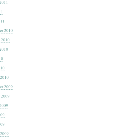
 2011
11
011
er 2010
 2010
 2010
10
010
 2010
er 2009
 2009
 2009
009
009
 2009