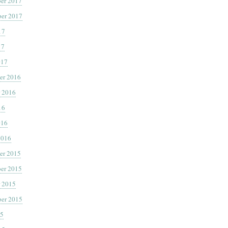
er 2017
er 2017
17
17
017
er 2016
 2016
16
016
2016
er 2015
er 2015
 2015
er 2015
15