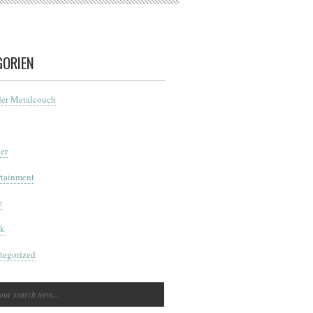
GORIEN
der Metalcouch
er
rtainment
e
k
tegorized