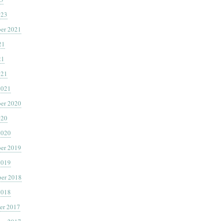
023
er 2021
21
21
021
2021
er 2020
020
2020
er 2019
2019
er 2018
2018
er 2017