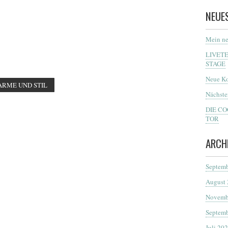
NEUE
Mein ne
LIVET
STAGE
Neue Ko
ARME UND STIL
Nächste
DIE C
TOR
ARCH
Septemb
August
Novemb
Septemb
Juli 20