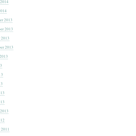
 2014
2014
er 2013
er 2013
 2013
er 2013
 2013
13
13
13
013
013
 2013
012
 2011