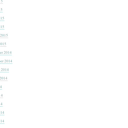
15
15
015
015
 2015
2015
er 2014
er 2014
 2014
 2014
14
14
14
014
014