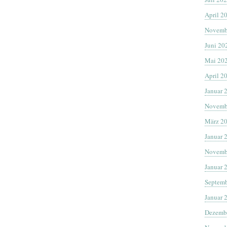
April 2
Novemb
Juni 20
Mai 20
April 2
Januar 
Novemb
März 2
Januar 
Novemb
Januar 
Septemb
Januar 
Dezemb