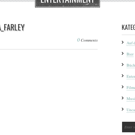
A_FARLEY
KATE
0
Comments
Auf 
Bier
Büch
Ente
Film
Musi
Unca