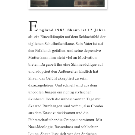
E
ngland 1983. Shaun ist 12 Jahre
alt, ein Einzelkämpfer auf dem Schlachtfeld der
täglichen Schulhofschikane. Sein Vater ist auf
den Falklands gefallen, und seine depressive
Mutter kann ihm nicht viel an Motivation
bieten. Da gabelt ihn eine Skinheadclique auf
und adoptiert den Außenseiter. Endlich hat
Shaun das Gefühl akzeptiert zu sein,
dazuzugehören. Und schnell wird aus dem
uncoolen Jungen ein richtig stylischer
Skinhead. Doch die unbeschwerten Tage mit
Ska und Rumhängen sind vorbei, also Combo
aus dem Knast zurückkommt und die
Führerschaft über die Gruppe übernimmt. Mit
Nazi-Ideologie, Rassenhass und schlechter
Laune. Shaun lässt sich von den Sprüchen