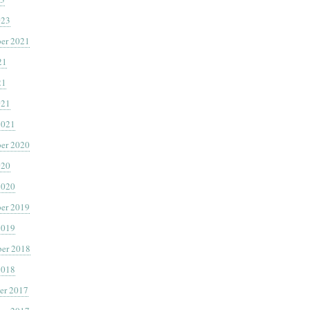
023
er 2021
21
21
021
2021
er 2020
020
2020
er 2019
2019
er 2018
2018
er 2017