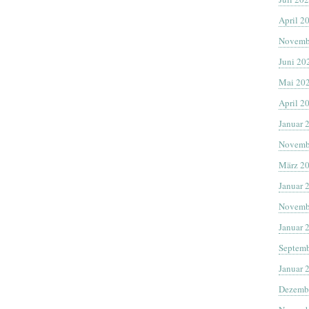
April 2
Novemb
Juni 20
Mai 20
April 2
Januar 
Novemb
März 2
Januar 
Novemb
Januar 
Septemb
Januar 
Dezemb