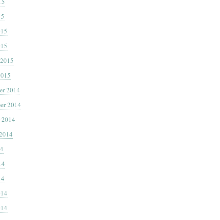
15
15
015
015
 2015
2015
er 2014
er 2014
 2014
 2014
14
14
14
014
014