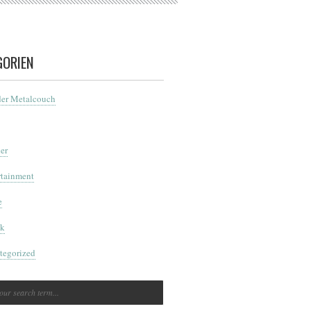
GORIEN
der Metalcouch
er
rtainment
e
k
tegorized