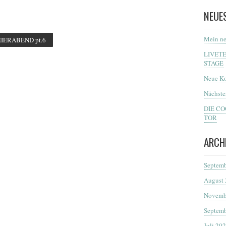
NEUE
Mein ne
IERABEND pt.6
LIVET
STAGE
Neue Ko
Nächste
DIE C
TOR
ARCH
Septemb
August
Novemb
Septemb
Juli 20