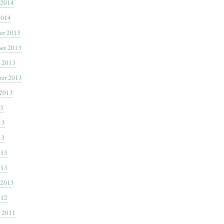
 2014
2014
er 2013
er 2013
 2013
er 2013
 2013
13
13
13
013
013
 2013
012
 2011