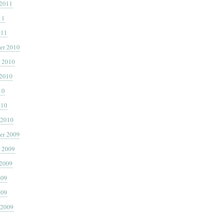
 2011
11
011
er 2010
 2010
 2010
10
010
 2010
er 2009
 2009
 2009
009
009
 2009