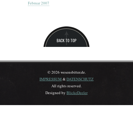
Februar 2007
BACK TO TOP
© 2026 wesensbitter.de.
IMPRESSUM
&
DATENSCHUTZ
All rights reserved.
Designed by
BlickeDeeler