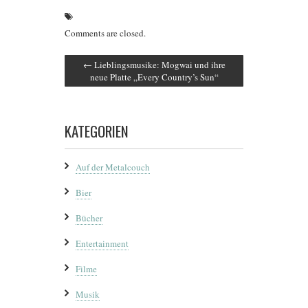
Comments are closed.
←
Lieblingsmusike: Mogwai und ihre
neue Platte „Every Country’s Sun“
KATEGORIEN
Auf der Metalcouch
Bier
Bücher
Entertainment
Filme
Musik