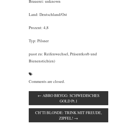
Brauerei: unknown
Land: Deutschland/Ost
Prozent: 4,8
Typ: Pilsner
passt zu: Reifenwechsel, Präsentkorb und
Bienenstich(en)
Comments are closed.
←
ABRO BRYGG: SCHWEDISCHES
GOLD Pt.1
CH’TI BLONDE: TRINK MIT FREUDE,
ZIPFEL!
→