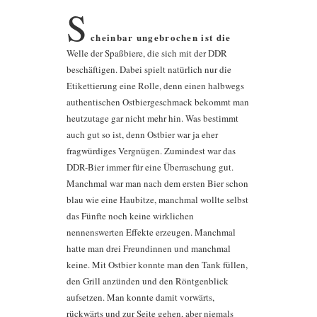
S
cheinbar ungebrochen ist die
Welle der Spaßbiere, die sich mit der DDR
beschäftigen. Dabei spielt natürlich nur die
Etikettierung eine Rolle, denn einen halbwegs
authentischen Ostbiergeschmack bekommt man
heutzutage gar nicht mehr hin. Was bestimmt
auch gut so ist, denn Ostbier war ja eher
fragwürdiges Vergnügen. Zumindest war das
DDR-Bier immer für eine Überraschung gut.
Manchmal war man nach dem ersten Bier schon
blau wie eine Haubitze, manchmal wollte selbst
das Fünfte noch keine wirklichen
nennenswerten Effekte erzeugen. Manchmal
hatte man drei Freundinnen und manchmal
keine. Mit Ostbier konnte man den Tank füllen,
den Grill anzünden und den Röntgenblick
aufsetzen. Man konnte damit vorwärts,
rückwärts und zur Seite gehen, aber niemals