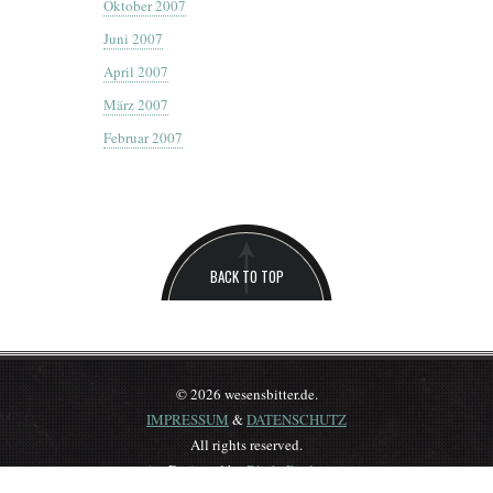
Oktober 2007
Juni 2007
April 2007
März 2007
Februar 2007
BACK TO TOP
© 2026 wesensbitter.de.
IMPRESSUM
&
DATENSCHUTZ
All rights reserved.
Designed by
BlickeDeeler