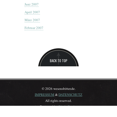
Juni 2007
April 2007
März 2007
Februar 2007
BACK TO TOP
© 2026 wesensbitter.de.
IMPRESSUM
&
DATENSCHUTZ
All rights reserved.
Designed by
BlickeDeeler