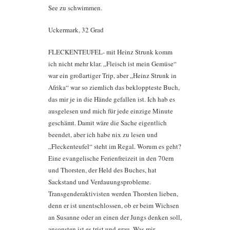
See zu schwimmen.
Uckermark, 32 Grad
FLECKENTEUFEL- mit Heinz Strunk komm
ich nicht mehr klar. „Fleisch ist mein Gemüse“
war ein großartiger Trip, aber „Heinz Strunk in
Afrika“ war so ziemlich das bekloppteste Buch,
das mir je in die Hände gefallen ist. Ich hab es
ausgelesen und mich für jede einzige Minute
geschämt. Damit wäre die Sache eigentlich
beendet, aber ich habe nix zu lesen und
„Fleckenteufel“ steht im Regal. Worum es geht?
Eine evangelische Ferienfreizeit in den 70ern
und Thorsten, der Held des Buches, hat
Sackstand und Verdauungsprobleme.
Transgenderaktivisten werden Thorsten lieben,
denn er ist unentschlossen, ob er beim Wichsen
an Susanne oder an einen der Jungs denken soll,
ansonsten ist es trist und grau. Was mir