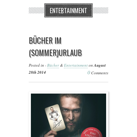
ENTERTAINMENT
BÜCHER IM
(SOMMER)URLAUB
Posted in -
Bücher
&
Entertainment
on
August
0
28th 2014
Comments