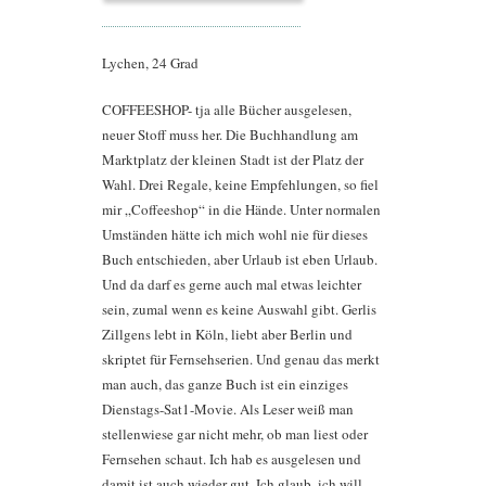
Lychen, 24 Grad
COFFEESHOP- tja alle Bücher ausgelesen,
neuer Stoff muss her. Die Buchhandlung am
Marktplatz der kleinen Stadt ist der Platz der
Wahl. Drei Regale, keine Empfehlungen, so fiel
mir „Coffeeshop“ in die Hände. Unter normalen
Umständen hätte ich mich wohl nie für dieses
Buch entschieden, aber Urlaub ist eben Urlaub.
Und da darf es gerne auch mal etwas leichter
sein, zumal wenn es keine Auswahl gibt. Gerlis
Zillgens lebt in Köln, liebt aber Berlin und
skriptet für Fernsehserien. Und genau das merkt
man auch, das ganze Buch ist ein einziges
Dienstags-Sat1-Movie. Als Leser weiß man
stellenwiese gar nicht mehr, ob man liest oder
Fernsehen schaut. Ich hab es ausgelesen und
damit ist auch wieder gut. Ich glaub, ich will