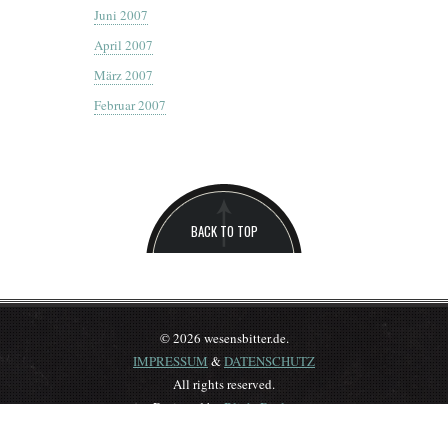
Juni 2007
April 2007
März 2007
Februar 2007
BACK TO TOP
© 2026 wesensbitter.de.
IMPRESSUM
&
DATENSCHUTZ
All rights reserved.
Designed by
BlickeDeeler