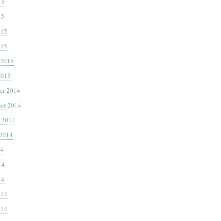
15
15
015
015
 2015
2015
er 2014
er 2014
 2014
 2014
14
14
14
014
014