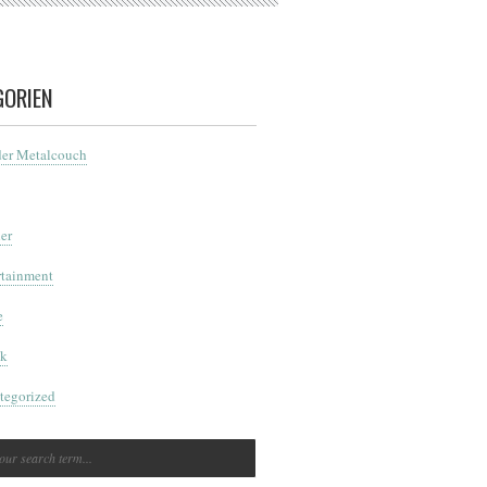
GORIEN
der Metalcouch
er
rtainment
e
k
tegorized