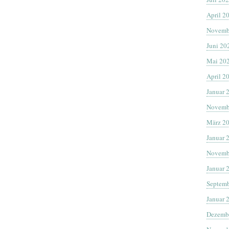
April 2
Novemb
Juni 20
Mai 20
April 2
Januar 
Novemb
März 2
Januar 
Novemb
Januar 
Septemb
Januar 
Dezemb