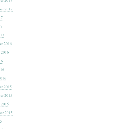
er 2017
er 2017
17
17
017
er 2016
 2016
16
016
2016
er 2015
er 2015
 2015
er 2015
15