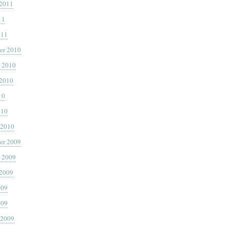
 2011
11
011
er 2010
 2010
 2010
10
010
 2010
er 2009
 2009
 2009
009
009
 2009