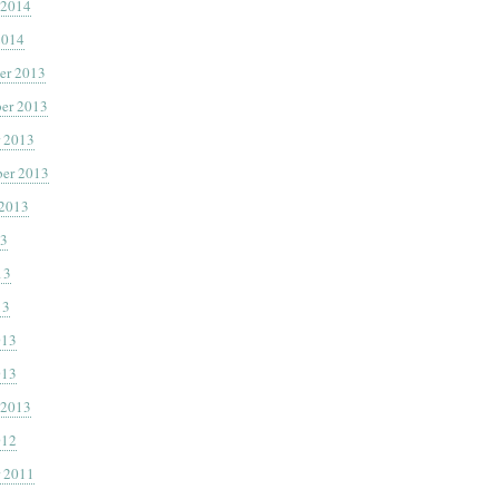
 2014
2014
er 2013
er 2013
 2013
er 2013
 2013
13
13
13
013
013
 2013
012
 2011