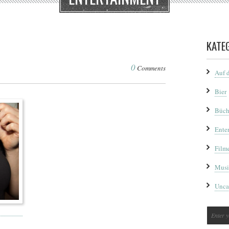
KATE
0
Comments
Auf 
Bier
Büch
Ente
Film
Musi
Unca