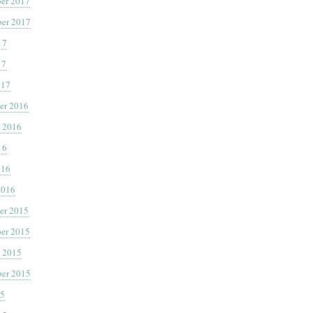
er 2017
er 2017
17
17
017
er 2016
 2016
16
016
2016
er 2015
er 2015
 2015
er 2015
15