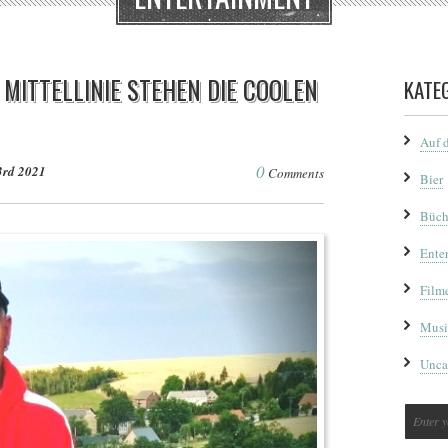
 MITTELLINIE STEHEN DIE COOLEN
KATE
Auf 
0
3rd 2021
Comments
Bier
Büch
Ente
Film
Musi
Unca