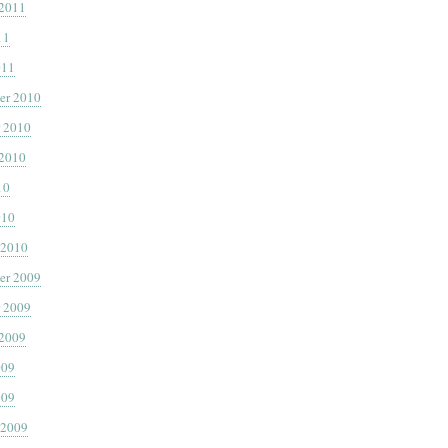
 2011
11
011
er 2010
 2010
 2010
10
010
 2010
er 2009
 2009
 2009
009
009
 2009