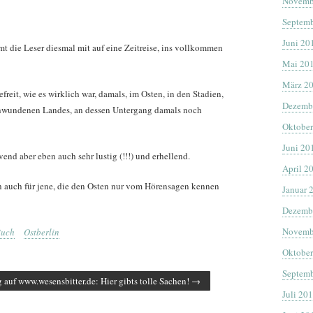
Novemb
Septemb
Juni 20
mt die Leser diesmal mit auf eine Zeitreise, ins vollkommen
Mai 20
März 2
eit, wie es wirklich war, damals, im Osten, in den Stadien,
Dezemb
hwundenen Landes, an dessen Untergang damals noch
Oktober
Juni 20
vend aber eben auch sehr lustig (!!!) und erhellend.
April 2
ch auch für jene, die den Osten nur vom Hörensagen kennen
Januar 
Dezemb
Novemb
Buch
Ostberlin
Oktober
Septemb
 auf www.wesensbitter.de: Hier gibts tolle Sachen!
→
Juli 20