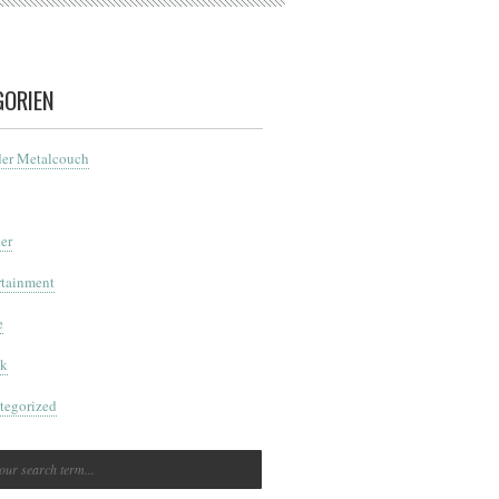
GORIEN
der Metalcouch
er
rtainment
e
k
tegorized