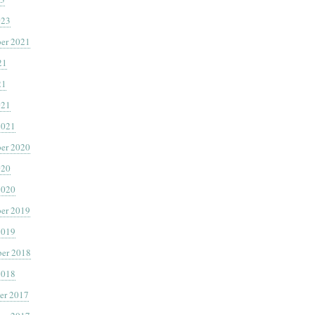
023
er 2021
21
21
021
2021
er 2020
020
2020
er 2019
2019
er 2018
2018
er 2017