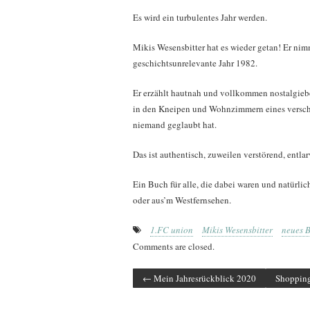
Es wird ein turbulentes Jahr werden.
Mikis Wesensbitter hat es wieder getan! Er nim
geschichtsunrelevante Jahr 1982.
Er erzählt hautnah und vollkommen nostalgiebefr
in den Kneipen und Wohnzimmern eines versc
niemand geglaubt hat.
Das ist authentisch, zuweilen verstörend, entlar
Ein Buch für alle, die dabei waren und natürli
oder aus’m Westfernsehen.
1.FC union
Mikis Wesensbitter
neues 
Comments are closed.
←
Mein Jahresrückblick 2020
Shopping