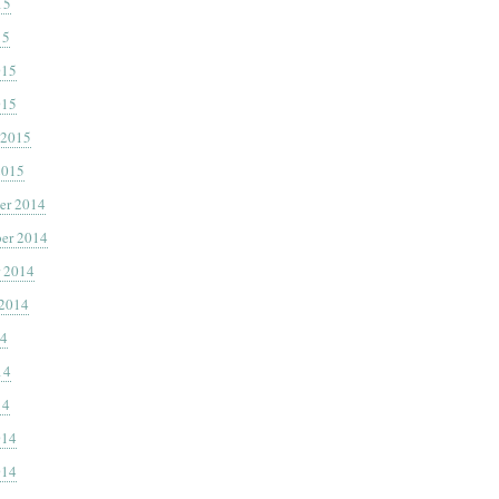
15
15
015
015
 2015
2015
er 2014
er 2014
 2014
 2014
14
14
14
014
014