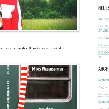
NEUE
Mein ne
LIVET
STAGE
Neue Ko
Nächste
es Buch ist in der Druckerei und wird
DIE C
TOR
ARCH
Septemb
August
Novemb
Septemb
Juli 20