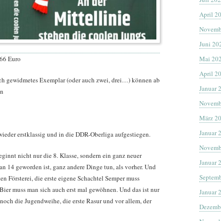
April 2
Novemb
Juni 20
,66 Euro
Mai 20
April 2
lich gewidmetes Exemplar (oder auch zwei, drei…) können ab
Januar 
en
Novemb
März 2
Januar 
ieder erstklassig und in die DDR-Oberliga aufgestiegen.
Novemb
innt nicht nur die 8. Klasse, sondern ein ganz neuer
Januar 
n 14 geworden ist, ganz andere Dinge tun, als vorher. Und
Septemb
ten Försterei, die erste eigene Schachtel Semper muss
ier muss man sich auch erst mal gewöhnen. Und das ist nur
Januar 
 noch die Jugendweihe, die erste Rasur und vor allem, der
Dezemb