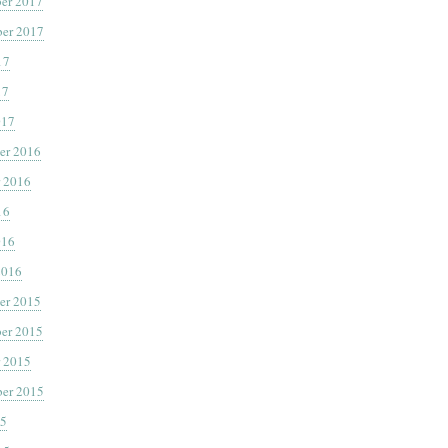
er 2017
er 2017
17
17
017
er 2016
 2016
16
016
2016
er 2015
er 2015
 2015
er 2015
15