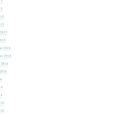
15
15
015
015
 2015
2015
er 2014
er 2014
 2014
 2014
14
14
14
014
014