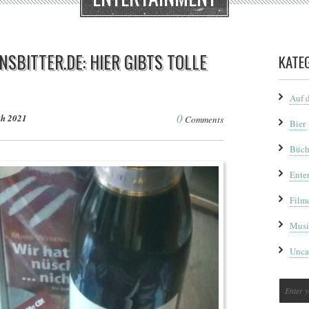
BITTER.DE: HIER GIBTS TOLLE
KATE
Auf 
0
th 2021
Comments
Bier
Büch
Ente
Film
Musi
Unca