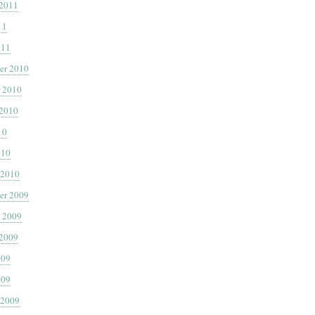
 2011
11
011
er 2010
 2010
 2010
10
010
 2010
er 2009
 2009
 2009
009
009
 2009