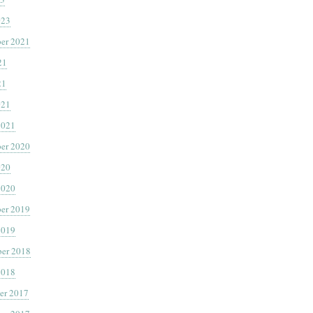
023
er 2021
21
21
021
2021
er 2020
020
2020
er 2019
2019
er 2018
2018
er 2017