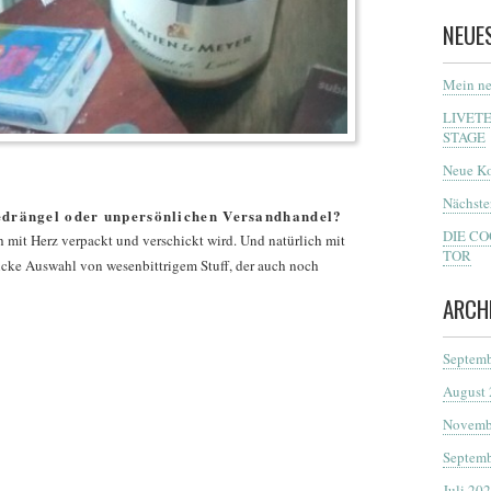
NEUE
Mein ne
LIVET
STAGE
Neue Ko
Nächste
edrängel oder unpersönlichen Versandhandel?
DIE C
h mit Herz verpackt und verschickt wird. Und natürlich mit
TOR
hicke Auswahl von wesenbittrigem Stuff, der auch noch
ARCH
Septemb
August
Novemb
Septemb
Juli 20