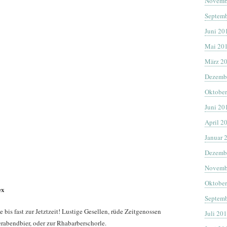
Novemb
Septemb
Juni 20
Mai 20
März 2
Dezemb
Oktober
Juni 20
April 2
Januar 
Dezemb
Novemb
Oktober
ex
Septemb
 bis fast zur Jetztzeit! Lustige Gesellen, rüde Zeitgenossen
Juli 20
erabendbier, oder zur Rhabarberschorle.