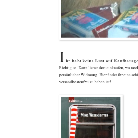
I
hr habt keine Lust auf Kaufhausg
Richtig so! Dann lieber dort einkaufen, wo noc
persönlicher Widmung! Hier findet ihr eine sc
versandkostenfrei zu haben ist!