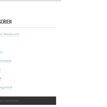
GORIEN
der Metalcouch
er
rtainment
e
k
tegorized