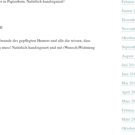
 in Papierform. Natürlich handsigniert!
Februar
Januar 
Dezemb
ß!
Novemb
Oktober
 Freunde des gepflegten Humors und alle die wissen, dass
Septemb
un muss! Natürlich handsigniert und mit (Wunsch)Widmung
August
Juli 20
Juni 20
Mai 20
April 2
März 2
Februar
März 2
Oktober