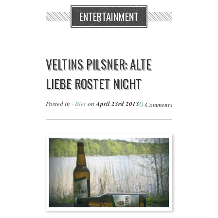
ENTERTAINMENT
VELTINS PILSNER: ALTE
LIEBE ROSTET NICHT
0
Posted in -
Bier
on
April 23rd 2013
Comments