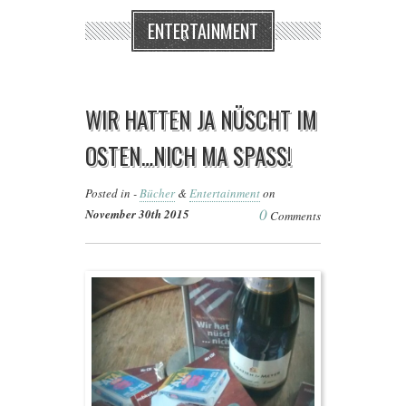
ENTERTAINMENT
WIR HATTEN JA NÜSCHT IM
OSTEN…NICH MA SPASS!
Posted in -
Bücher
&
Entertainment
on
0
November 30th 2015
Comments