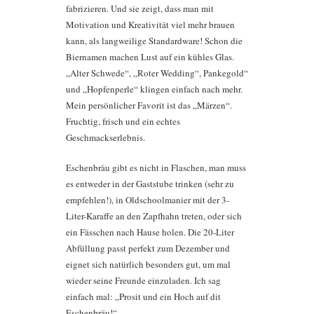
fabrizieren. Und sie zeigt, dass man mit
Motivation und Kreativität viel mehr brauen
kann, als langweilige Standardware! Schon die
Biernamen machen Lust auf ein kühles Glas.
„Alter Schwede“, „Roter Wedding“, Pankegold“
und „Hopfenperle“ klingen einfach nach mehr.
Mein persönlicher Favorit ist das „Märzen“.
Fruchtig, frisch und ein echtes
Geschmackserlebnis.
Eschenbräu gibt es nicht in Flaschen, man muss
es entweder in der Gaststube trinken (sehr zu
empfehlen!), in Oldschoolmanier mit der 3-
Liter-Karaffe an den Zapfhahn treten, oder sich
ein Fässchen nach Hause holen. Die 20-Liter
Abfüllung passt perfekt zum Dezember und
eignet sich natürlich besonders gut, um mal
wieder seine Freunde einzuladen. Ich sag
einfach mal: „Prosit und ein Hoch auf dit
Eschenbräu!“