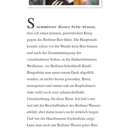
S
tammleser dieser Seite wissen,
dass ich einen kleinen, persönlichen Krieg
gegen das Berliner Bier führe. Die Hauptstadt
konnte schon vor der Wende kein Bier brauen
und nach der Zusammenlegung der
verschiedenen Sorten, in die Einheitsbrauerei
Weißensee, wo Berliner-Schultheiß-Kindl-
Bürgerbräu nun unter einem Dach abgefüllt
werden, ist nichts besser geworden. Bitter,
uninspiriert und immer nah am Kopfschmerz,
wäre wohl noch eine schmeichelhafte
Umschreibung, für diese Biere. Ich hab’s mir
mal mit der Beschaffenheit des Berliner Wassers
erklärt, aber daran kann’s nicht wirklich liegen.
Und wie die Hausbrauerei Eschenbräu zeigt,
kann man auch mit Berliner Wasser gutes Bier