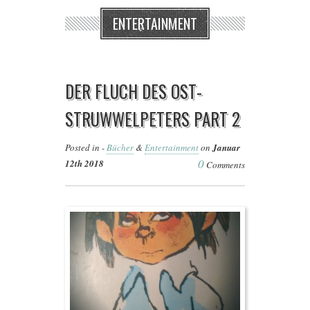
ENTERTAINMENT
DER FLUCH DES OST-
STRUWWELPETERS PART 2
Posted in -
Bücher
&
Entertainment
on
Januar
0
12th 2018
Comments