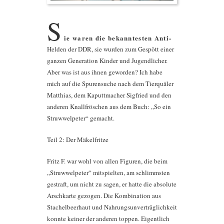
S
ie waren die bekanntesten Anti-
Helden der DDR, sie wurden zum Gespött einer
ganzen Generation Kinder und Jugendlicher.
Aber was ist aus ihnen geworden? Ich habe
mich auf die Spurensuche nach dem Tierquäler
Matthias, dem Kaputtmacher Sigfried und den
anderen Knallfröschen aus dem Buch: „So ein
Struwwelpeter“ gemacht.
Teil 2: Der Mäkelfritze
Fritz F. war wohl von allen Figuren, die beim
„Struwwelpeter“ mitspielten, am schlimmsten
gestraft, um nicht zu sagen, er hatte die absolute
Arschkarte gezogen. Die Kombination aus
Stachelbeerhaut und Nahrungsunverträglichkeit
konnte keiner der anderen toppen. Eigentlich