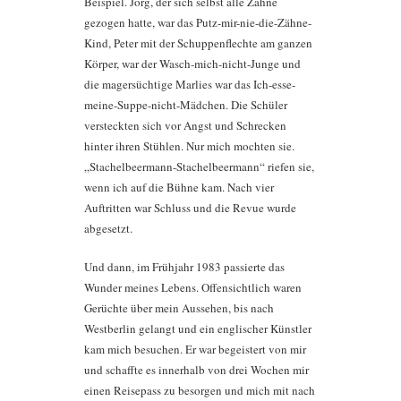
Beispiel. Jörg, der sich selbst alle Zähne
gezogen hatte, war das Putz-mir-nie-die-Zähne-
Kind, Peter mit der Schuppenflechte am ganzen
Körper, war der Wasch-mich-nicht-Junge und
die magersüchtige Marlies war das Ich-esse-
meine-Suppe-nicht-Mädchen. Die Schüler
versteckten sich vor Angst und Schrecken
hinter ihren Stühlen. Nur mich mochten sie.
„Stachelbeermann-Stachelbeermann“ riefen sie,
wenn ich auf die Bühne kam. Nach vier
Auftritten war Schluss und die Revue wurde
abgesetzt.
Und dann, im Frühjahr 1983 passierte das
Wunder meines Lebens. Offensichtlich waren
Gerüchte über mein Aussehen, bis nach
Westberlin gelangt und ein englischer Künstler
kam mich besuchen. Er war begeistert von mir
und schaffte es innerhalb von drei Wochen mir
einen Reisepass zu besorgen und mich mit nach