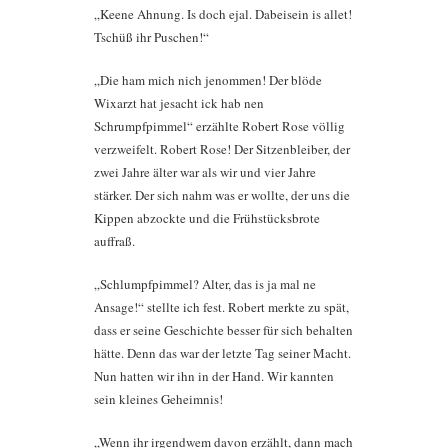
„Keene Ahnung. Is doch ejal. Dabeisein is allet!
Tschüß ihr Puschen!“
„Die ham mich nich jenommen! Der blöde
Wixarzt hat jesacht ick hab nen
Schrumpfpimmel“ erzählte Robert Rose völlig
verzweifelt. Robert Rose! Der Sitzenbleiber, der
zwei Jahre älter war als wir und vier Jahre
stärker. Der sich nahm was er wollte, der uns die
Kippen abzockte und die Frühstücksbrote
auffraß.
„Schlumpfpimmel? Alter, das is ja mal ne
Ansage!“ stellte ich fest. Robert merkte zu spät,
dass er seine Geschichte besser für sich behalten
hätte. Denn das war der letzte Tag seiner Macht.
Nun hatten wir ihn in der Hand. Wir kannten
sein kleines Geheimnis!
„Wenn ihr irgendwem davon erzählt, dann mach